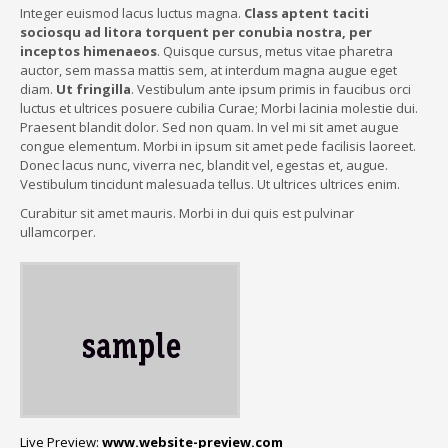
Integer euismod lacus luctus magna.
Class aptent taciti
sociosqu ad litora torquent per conubia nostra, per
inceptos himenaeos
. Quisque cursus, metus vitae pharetra
auctor, sem massa mattis sem, at interdum magna augue eget
diam.
Ut fringilla
. Vestibulum ante ipsum primis in faucibus orci
luctus et ultrices posuere cubilia Curae; Morbi lacinia molestie dui.
Praesent blandit dolor. Sed non quam. In vel mi sit amet augue
congue elementum. Morbi in ipsum sit amet pede facilisis laoreet.
Donec lacus nunc, viverra nec, blandit vel, egestas et, augue.
Vestibulum tincidunt malesuada tellus. Ut ultrices ultrices enim.
Curabitur sit amet mauris. Morbi in dui quis est pulvinar
ullamcorper.
Live Preview:
www.website-preview.com